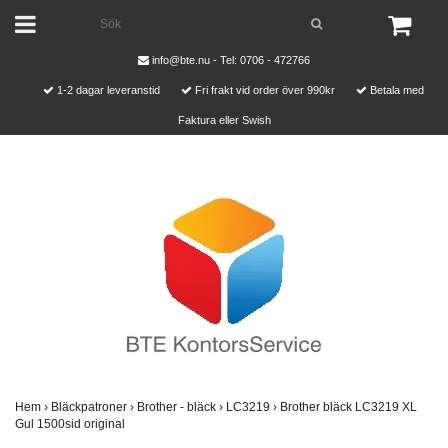
info@bte.nu
- Tel: 0706 - 472766
1-2 dagar leveranstid
Fri frakt vid order över 990kr
Betala med
Faktura eller Swish
Hem
›
Bläckpatroner
›
Brother - bläck
›
LC3219
›
Brother bläck LC3219 XL
Gul 1500sid original