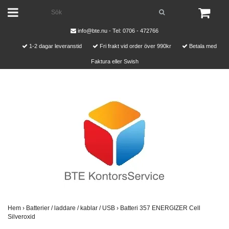
info@bte.nu
- Tel: 0706 - 472766
1-2 dagar leveranstid
Fri frakt vid order över 990kr
Betala med
Faktura eller Swish
Hem
›
Batterier / laddare / kablar / USB
›
Batteri 357 ENERGIZER Cell
Silveroxid