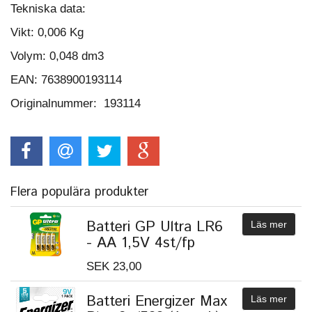
Tekniska data:
Vikt:
0,006 Kg
Volym:
0,048 dm3
EAN: 7638900193114
Originalnummer: 193114
Flera populära produkter
Batteri GP Ultra LR6
Läs mer
- AA 1,5V 4st/fp
SEK 23,00
Batteri Energizer Max
Läs mer